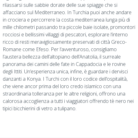
rilassarsi sulle sabbie dorate delle sue spiagge che si
affacciano sul Mediterraneo. In Turchia puoi anche andare
in crociera e percorrere la costa mediterranea lunga più di
mille chilometri passando tra piccole baie isolate, promontori
rocciosi e bellissimi villaggi di pescatori, esplorare l’interno
ricco di resti meravigliosamente preservati di città Greco-
Romane come Efeso. Per l’avventuroso, consigliamo
l’austera bellezza dell’altopiano dell’Anatolia, il surreale
panorama dei camini delle fate in Cappadocia e le rovine
degli Ittiti. Un’esperienza unica, infine, è guardare i dervisci
danzanti a Konya. I Turchi con il loro codice dell’ospitalità,
che viene ancor prima del loro credo islamico con una
straordinaria tolleranza per le altre religioni, offrono una
calorosa accoglienza a tutti i viaggiatori offrendo tè nero nei
tipici bicchierini di vetro a tulipano.