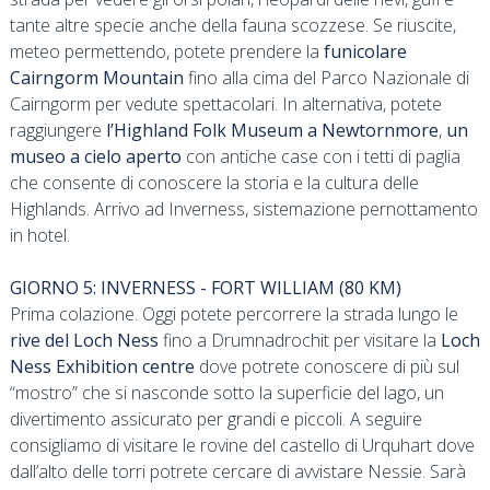
tante altre specie anche della fauna scozzese. Se riuscite,
meteo permettendo, potete prendere la
funicolare
Cairngorm Mountain
fino alla cima del Parco Nazionale di
Cairngorm per vedute spettacolari. In alternativa, potete
raggiungere
l’Highland Folk Museum a Newtornmore
,
un
museo a cielo aperto
con antiche case con i tetti di paglia
che consente di conoscere la storia e la cultura delle
Highlands. Arrivo ad Inverness, sistemazione pernottamento
in hotel.
GIORNO 5: INVERNESS - FORT WILLIAM (80 KM)
Prima colazione. Oggi potete percorrere la strada lungo le
rive del Loch Ness
fino a Drumnadrochit per visitare la
Loch
Ness Exhibition centre
dove potrete conoscere di più sul
“mostro” che si nasconde sotto la superficie del lago, un
divertimento assicurato per grandi e piccoli. A seguire
consigliamo di visitare le rovine del castello di Urquhart dove
dall’alto delle torri potrete cercare di avvistare Nessie. Sarà