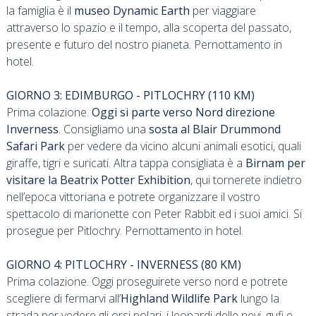
la famiglia è il
museo Dynamic Earth
per viaggiare
attraverso lo spazio e il tempo, alla scoperta del passato,
presente e futuro del nostro pianeta. Pernottamento in
hotel.
GIORNO 3: EDIMBURGO - PITLOCHRY (110 KM)
Prima colazione.
Oggi si parte verso Nord direzione
Inverness
. Consigliamo una
sosta al Blair Drummond
Safari Park
per vedere da vicino alcuni animali esotici, quali
giraffe, tigri e suricati. Altra tappa consigliata è a
Birnam per
visitare la Beatrix Potter Exhibition
, qui tornerete indietro
nell’epoca vittoriana e potrete organizzare il vostro
spettacolo di marionette con Peter Rabbit ed i suoi amici. Si
prosegue per Pitlochry. Pernottamento in hotel.
GIORNO 4: PITLOCHRY - INVERNESS (80 KM)
Prima colazione. Oggi proseguirete verso nord e potrete
scegliere di fermarvi all’
Highland
Wildlife Park
lungo la
strada per vedere gli orsi polari, i leopardi delle nevi, gufi e