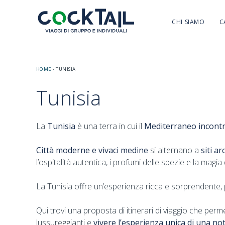
CHI SIAMO
C
HOME
-
TUNISIA
Tunisia
La
Tunisia
è una terra in cui il
Mediterraneo incontra
Città moderne e vivaci medine
si alternano a
siti a
l’ospitalità autentica, i profumi delle spezie e la magi
La Tunisia offre un’esperienza ricca e sorprendente,
Qui trovi una proposta di itinerari di viaggio che perm
lussureggianti e
vivere l’esperienza unica di una no