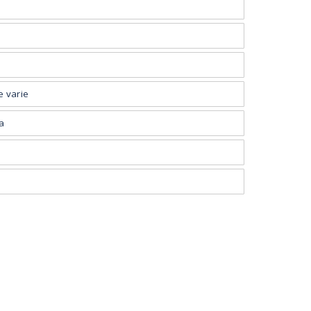
e varie
ia