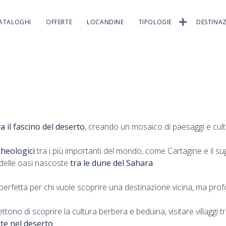
ATALOGHI
OFFERTE
LOCANDINE
TIPOLOGIE
DESTINAZ
 il fascino del deserto
, creando un mosaico di paesaggi e cult
rcheologici
tra i più importanti del mondo, come Cartagine e il sug
a delle oasi nascoste
tra le dune del Sahara
.
 perfetta per chi vuole scoprire una destinazione vicina, ma pr
ettono di scoprire la cultura berbera e beduina, visitare villaggi 
tte nel deserto
.