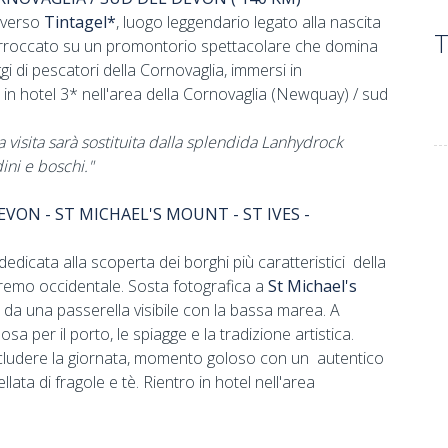
a verso
Tintagel*
, luogo leggendario legato alla nascita
T
e, arroccato su un promontorio spettacolare che domina
aggi di pescatori della Cornovaglia, immersi in
n hotel 3* nell'area della Cornovaglia (Newquay) / sud
la visita sarà sostituita dalla splendida Lanhydrock
ini e boschi."
EVON - ST MICHAEL'S MOUNT - ST IVES -
edicata alla scoperta dei borghi più caratteristici della
tremo occidentale. Sosta fotografica a
St Michael's
 da una passerella visibile con la bassa marea. A
sa per il porto, le spiagge e la tradizione artistica.
ludere la giornata, momento goloso con un autentico
ata di fragole e tè. Rientro in hotel nell'area