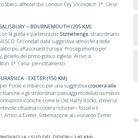
o libero all’hotel Ibis London City Shoreditch 3*. Cena
- SALISBURY – BOURNEMOUTH (205 KM)
 con la guida e partenza per
Stonehenge
, straordinario
UNESCO. Circondati dalla suggestiva atmosfera della
litici piu affascinanti Europa. Proseguimento per
, gioiello del primo gotico inglese. Arrivo a
ilton 3*. Cena pernottamento.
RASSICA - EXETER (150 KM)
a per Poole e imbarco per una suggestiva
crociera alla
e bianche e gli straordinari paesaggi modellati da milioni
e formazioni iconiche come le Old Harry Rocks, immerse
antevole cittadina costiera nota per i fossili e il
. Arrivo a Exeter. Sistemazione al Leonardo Exeter
Sc
RNOVAGLIA / SUD DEL DEVON ( 140 KM)