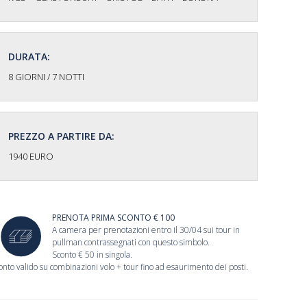
DURATA:
8 GIORNI / 7 NOTTI
PREZZO A PARTIRE DA:
1940 EURO
PRENOTA PRIMA SCONTO € 100
A camera per prenotazioni entro il 30/04 sui tour in
pullman contrassegnati con questo simbolo.
Sconto € 50 in singola.
onto valido su combinazioni volo + tour fino ad esaurimento dei posti.