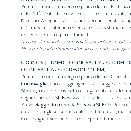
Prima colazione in albergo e pranzo libero. Partenz
di Re Artù. Visita delle rovine del castello medieval
l'oceano. A seguire, visita di uno dei caratteristici vill
un‘atmosfera autentica e senza tempo. Sistemazione i
del Devon. Cena e pernottamento.
"In caso di mancata disponibilità del Tintagel Castle, 
House, elegante dimora vittoriana circondata da giard
GIORNO 5 | LUNEDI': CORNOVAGLIA / SUD DEL D
CORNOVAGLIA / SUD DEVON (110 KM)
Prima colazione in albergo e pranzo libero. Giornata d
Cornovaglia,
fino a raggiungere il suo suggestivo es
Mount,
incantevole isolotto collegato alla terraferma
seguire, arrivo a
St. Ives,
vivace cittadina costiera famo
Breve
viaggio in treno da St Ives a St Erth.
Per conc
cream tea inglese: scones caldi, clotted cream, marmell
Cornovaglia / Sud Devon. Cena e pernottamento.