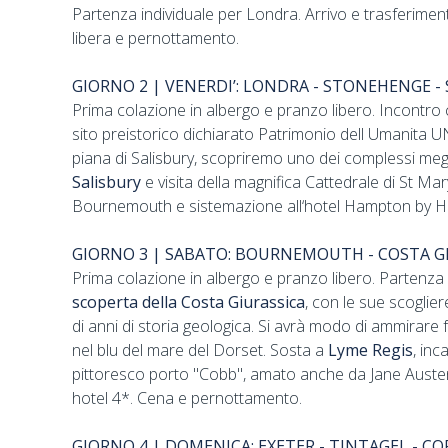
Partenza individuale per Londra. Arrivo e trasferiment
libera e pernottamento.
GIORNO 2 | VENERDI’: LONDRA - STONEHENGE 
Prima colazione in albergo e pranzo libero. Incontro
sito preistorico dichiarato Patrimonio dell Umanita 
piana di Salisbury, scopriremo uno dei complessi mega
Salisbury
e visita della magnifica Cattedrale di St Mary
Bournemouth e sistemazione all‘hotel Hampton by H
GIORNO 3 | SABATO: BOURNEMOUTH - COSTA GIU
Prima colazione in albergo e pranzo libero. Partenz
scoperta della Costa Giurassica
, con le sue scoglier
di anni di storia geologica. Si avrà modo di ammirar
nel blu del mare del Dorset. Sosta a
Lyme Regis
, inc
pittoresco porto "Cobb", amato anche da Jane Austen
hotel 4*. Cena e pernottamento.
GIORNO 4 | DOMENICA: EXETER - TINTAGEL - CO