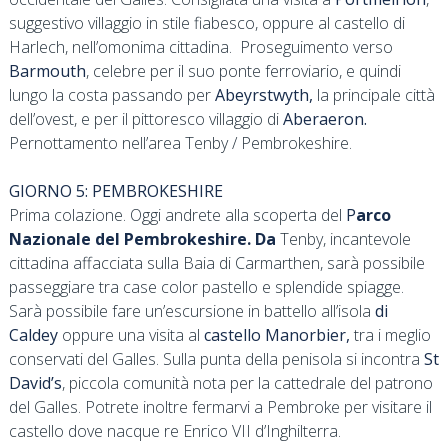
suggestivo villaggio in stile fiabesco, oppure al castello di
Harlech, nell’omonima cittadina. Proseguimento verso
Barmouth
, celebre per il suo ponte ferroviario, e quindi
lungo la costa passando per
Abeyrstwyth,
la principale città
dell’ovest, e per il pittoresco villaggio di
Aberaeron.
Pernottamento nell’area Tenby / Pembrokeshire.
GIORNO 5: PEMBROKESHIRE
Prima colazione. Oggi andrete alla scoperta del
P
arco
Nazionale del Pembrokeshire. Da
Tenby, incantevole
cittadina affacciata sulla Baia di Carmarthen, sarà possibile
passeggiare tra case color pastello e splendide spiagge.
Sarà possibile fare un’escursione in battello all’isola
di
Caldey
oppure una visita al
castello Manorbier,
tra i meglio
conservati del Galles. Sulla punta della penisola si incontra
St
David’s
, piccola comunità nota per la cattedrale del patrono
del Galles. Potrete inoltre fermarvi a Pembroke per visitare il
castello dove nacque re Enrico VII d’Inghilterra.