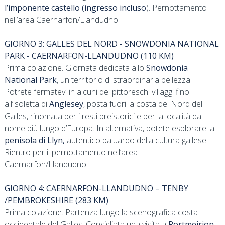
l’imponente castello (ingresso incluso
). Pernottamento
nell’area Caernarfon/Llandudno.
GIORNO 3: GALLES DEL NORD - SNOWDONIA NATIONAL
PARK - CAERNARFON-LLANDUDNO (110 KM)
Prima colazione. Giornata dedicata allo
Snowdonia
National Park
, un territorio di straordinaria bellezza.
Potrete fermatevi in alcuni dei pittoreschi villaggi fino
all’isoletta di
Anglesey
, posta fuori la costa del Nord del
Galles, rinomata per i resti preistorici e per la località dal
nome più lungo d’Europa. In alternativa, potete esplorare la
penisola di Llyn,
autentico baluardo della cultura gallese.
Rientro per il pernottamento nell’area
Caernarfon/Llandudno.
GIORNO 4: CAERNARFON-LLANDUDNO – TENBY
/PEMBROKESHIRE (283 KM)
Prima colazione. Partenza lungo la scenografica costa
occidentale del Galles. Consigliata una visita a
Portmeirion
,