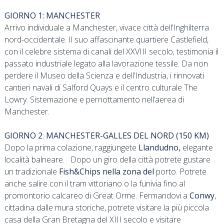
GIORNO 1: MANCHESTER
Arrivo individuale a Manchester, vivace città dell’Inghilterra
nord-occidentale. Il suo affascinante quartiere Castlefield,
con il celebre sistema di canali del XXVIII secolo, testimonia il
passato industriale legato alla lavorazione tessile. Da non
perdere il Museo della Scienza e dell’Industria, i rinnovati
cantieri navali di Salford Quays e il centro culturale The
Lowry. Sistemazione e pernottamento nell’aerea di
Manchester.
GIORNO 2
:
MANCHESTER-GALLES DEL NORD (150 KM)
Dopo la prima colazione, raggiungete
Llandudno,
elegante
località balneare. Dopo un giro della città potrete gustare
un tradizionale
Fish&Chips nella zona del
porto. Potrete
anche salire con il tram vittoriano o la funivia fino al
promontorio calcareo di Great Orme. Fermandovi a
Conwy
,
cittadina dalle mura storiche, potrete visitare la più piccola
casa della Gran Bretagna del XIII secolo e visitare