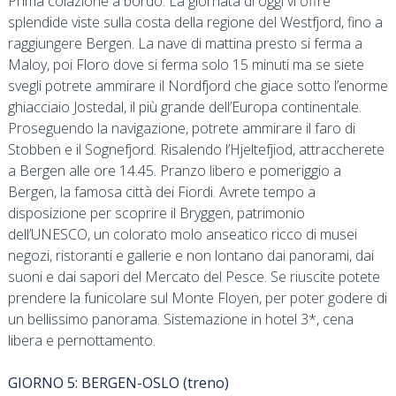
Prima colazione a bordo. La giornata di oggi vi offre
splendide viste sulla costa della regione del Westfjord, fino a
raggiungere Bergen. La nave di mattina presto si ferma a
Maloy, poi Floro dove si ferma solo 15 minuti ma se siete
svegli potrete ammirare il Nordfjord che giace sotto l’enorme
ghiacciaio Jostedal, il più grande dell’Europa continentale.
Proseguendo la navigazione, potrete ammirare il faro di
Stobben e il Sognefjord. Risalendo l’Hjeltefjiod, attraccherete
a Bergen alle ore 14.45. Pranzo libero e pomeriggio a
Bergen, la famosa città dei Fiordi. Avrete tempo a
disposizione per scoprire il Bryggen, patrimonio
dell’UNESCO, un colorato molo anseatico ricco di musei
negozi, ristoranti e gallerie e non lontano dai panorami, dai
suoni e dai sapori del Mercato del Pesce. Se riuscite potete
prendere la funicolare sul Monte Floyen, per poter godere di
un bellissimo panorama. Sistemazione in hotel 3*, cena
libera e pernottamento.
GIORNO 5: BERGEN-OSLO (treno)