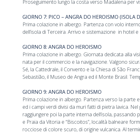
Proseguimento lungo la costa verso Madalena per visit
GIORNO 7: PICO – ANGRA DO HEROISMO (ISOLA D
Prima colazione in albergo. Partenza con volo interno
dell’isola di Terceira. Arrivo e sistemazione in hotel 
GIORNO 8: ANGRA DO HEROISMO
Prima colazione in albergo. Giornata dedicata alla visit
nata per il commercio e la navigazione. Valgono sicu
Sé, la Cattedrale, il Convento e la Chiesa di São Fran
Sebastião, il Museo de Angra ed il Monte Brasil. Tem
GIORNO 9: ANGRA DO HEROISMO
Prima colazione in albergo. Partenza verso la parte est 
ed i campi verdi divisi da muri fatti di pietra lavica. 
raggiungere poi la parte interna dell’isola, passando p
e Praia da Vitoria e “Biscoitos”, località balneare for
rocciose di colore scuro, di origine vulcanica. Al termi