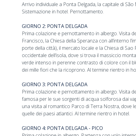
Arrivo individuale a Ponta Delgada, la capitale di São M
Sistemazione in hotel. Pernottamento.
GIORNO 2: PONTA DELGADA
Prima colazione e pernottamento in albergo. Visita d
Francisco, la Chiesa della Speranza con all’interno l’i
porte della città), il mercato locale e la Chiesa di Sa
occidentale dell’isola, dove si trova il massiccio mont
verde intenso in perenne contrasto di colore con il bl
dei mille fiori che la ricoprono. Al termine rientro in ho
GIORNO 3: PONTA DELGADA
Prima colazione e pernottamento in albergo. Visita dell
famosa per le sue sorgenti di acqua solforosa dai va
una visita al romantico Parco di Terra Nostra, dove l
quelle dei paesi atlantici. Al termine rientro in hotel.
GIORNO 4: PONTA DELGADA - PICO
Prima colazione in albergo. Partenza con volo interno