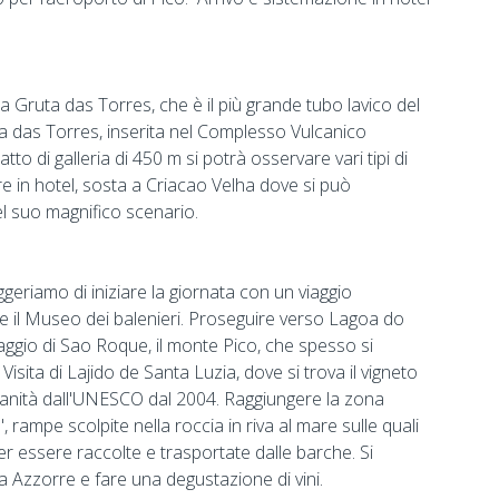
a Gruta das Torres, che è il più grande tubo lavico del
ta das Torres, inserita nel Complesso Vulcanico
to di galleria di 450 m si potrà osservare vari tipi di
re in hotel, sosta a Criacao Velha dove si può
el suo magnifico scenario.
eriamo di iniziare la giornata con un viaggio
re il Museo dei balenieri. Proseguire verso Lagoa do
aggio di Sao Roque, il monte Pico, che spesso si
Visita di Lajido de Santa Luzia, dove si trova il vigneto
Umanità dall'UNESCO dal 2004. Raggiungere la zona
 rampe scolpite nella roccia in riva al mare sulle quali
per essere raccolte e trasportate dalle barche. Si
la Azzorre e fare una degustazione di vini.