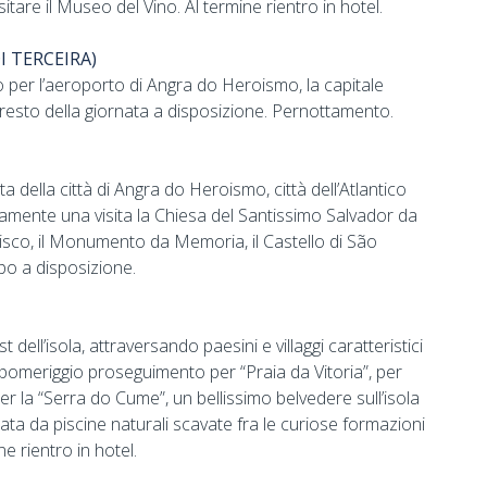
are il Museo del Vino. Al termine rientro in hotel.
I TERCEIRA)
 per l’aeroporto di Angra do Heroismo, la capitale
e resto della giornata a disposizione. Pernottamento.
a della città di Angra do Heroismo, città dell’Atlantico
ramente una visita la Chiesa del Santissimo Salvador da
cisco, il Monumento da Memoria, il Castello di São
po a disposizione.
dell’isola, attraversando paesini e villaggi caratteristici
Nel pomeriggio proseguimento per “Praia da Vitoria”, per
er la “Serra do Cume”, un bellissimo belvedere sull’isola
mata da piscine naturali scavate fra le curiose formazioni
ne rientro in hotel.