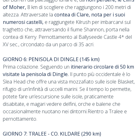
of Moher,
8 km di scogliere che raggiungono i 200 metri di
altezza. Attraversate la
contea di Clare, nota per i suoi
numerosi castelli,
e raggiungete Kilrush per imbarcarvi sul
traghetto che, attraversando il fiume Shannon, porta nella
contea di Kerry. Pernottamento al Ballyseede Castle 4* del
XV sec., circondato da un parco di 35 acri.
GIORNO 6: PENISOLA DI DINGLE (145 km)
Prima colazione. Seguendo un
itinerario circolare di 50 km
visitate la penisola di Dingle.
Il punto più occidentale è lo
Slea Head che offre una vista mozzafiato sulle isole Blasket,
rifugio di un’infinità di uccelli marini. Se il tempo lo permette,
potete fare un’escursione sulle isole, praticamente
disabitate, e magari vedere delfini, orche e balene che
occasionalmente nuotano nei dintorni.Rientro a Tralee e
pernottamento.
GIORNO 7: TRALEE - CO. KILDARE (290 km)