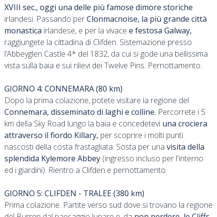
XVIII sec., oggi una delle più famose dimore storiche
irlandesi. Passando per
Clonmacnoise, la più grande città
monastica
irlandese, e per la vivace
e festosa Galway,
raggiungete la cittadina di Clifden. Sistemazione presso
l’Abbeyglen Castle 4* del 1832, da cui si gode una bellissima
vista sulla baia e sui rilievi dei Twelve Pins. Pernottamento.
GIORNO 4: CONNEMARA (80 km)
Dopo la prima colazione, potete visitare la regione del
Connemara, disseminato di laghi e colline.
Percorrete i 5
km della Sky Road lungo la baia e concedetevi
una crociera
attraverso il fiordo Killary,
per scoprire i molti punti
nascosti della costa frastagliata. Sosta per una
visita della
splendida Kylemore Abbey
(ingresso incluso per l'interno
ed i giardini). Rientro a Clifden e pernottamento.
GIORNO 5: CLIFDEN - TRALEE (380 km)
Prima colazione. Partite verso sud dove si trovano la regione
del Burren dal paesaggio lunare e, da
non perdere, le Cliffs